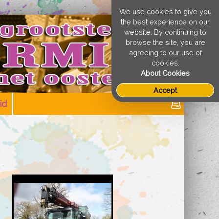
We use cookies to give you
the best experience on our
website. By continuing to
browse the site, you are
agreeing to our use of
cookies.
About Cookies
Accept
id