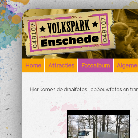
Home
Attracties
Fotoalbum
Algemen
Hier komen de draaifotos , opbouwfotos en tr