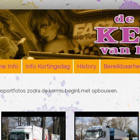
e Info
Info Kortingsdag
History
Bereikbaarhe
ansportfotos zodra de kermis begint met opbouwen.